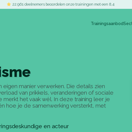
22.961 deelnemers beoordelen onze trainingen met een 8,4
Trainingsaanbod
Sec
isme
n eigen manier verwerken. Die details zien
erload van prikkels, veranderingen of sociale
e merkt het vaak wél. In deze training leer je
 én hoe je de samenwerking versterkt, met
ringsdeskundige en acteur