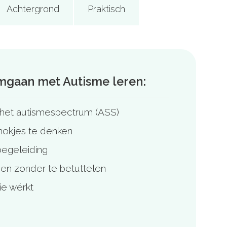
Achtergrond
Praktisch
Omgaan
met
Autisme leren:
n het autismespectrum (ASS)
hokjes te denken
begeleiding
den zonder te betuttelen
ie wérkt