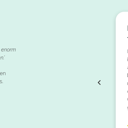
aatwerktrajecten
an speelt in op veranderingen en
r ons relevante ontwikkelingen! In
k enorm
ttig en zorgvuldig overleg vindt
n.’
temming om aan te sluiten bij onze
sen en behoeften. Dit resulteert in
nen
twerktrajecten, die onze teams en
s.
idinggevenden goed ontvangen.
Christel van Dun & Emilie
Klerkx
Adviseur HR en Manager
Opleidingen