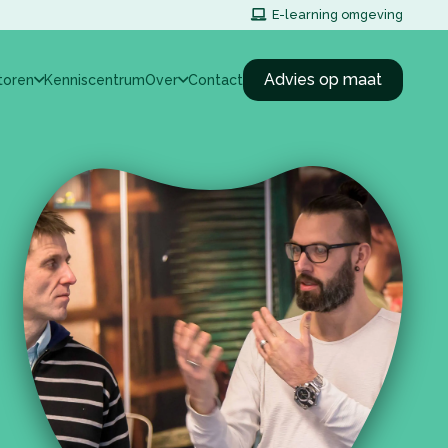
E-learning omgeving
Advies op maat
toren
Kenniscentrum
Over
Contact