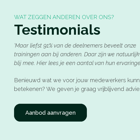
WAT ZEGGEN ANDEREN OVER ONS?
Testimonials
elijke
M
kwijze
Cro
‘Maar liefst 91% van de deelnemers beveelt onze
voo
trainingen aan bij anderen. Daar zijn we natuurlij
roan kunnen we in alle openheid
pre
blij mee. Hier lees je een aantal van hun ervaringe
niceren. De werkwijze is direct en
afs
ijk. De betrokkenheid van de
wen
Benieuwd wat we voor jouw medewerkers kun
er/coach is erg groot en gemeend
maa
betekenen? We geven je graag vrijblijvend advie
agt op een positieve wijze bij aan
le
ofessionaliteit van de medewerkers
rco. We zien dat terug na sessies.
Aanbod aanvragen
Jos Boley
Manager