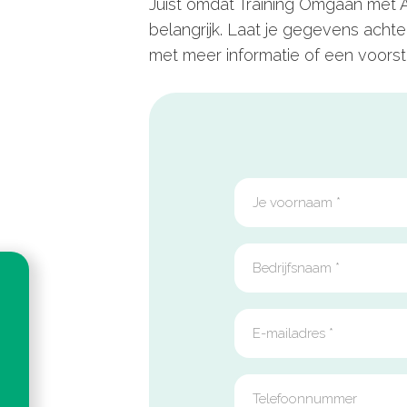
Juist omdat Training Omgaan
met
A
belangrijk. Laat je gegevens ach
met meer informatie of een voorstel 
DLP
CTA
Form