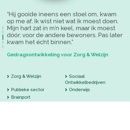
“Hij gooide ineens een stoel om, kwam
“D
r
op me af. Ik wist niet wat ik moest doen.
an
Mijn hart zat in m’n keel, maar ik moest
zo
dóór; voor de andere bewoners. Pas later
ef
kwam het écht binnen.”
ho
Gedragsontwikkeling
voor
Zorg & Welzijn
Ge
Zorg & Welzijn
Sociaal
Ontwikkelbedrijven
Publieke sector
Onderwijs
Brainport