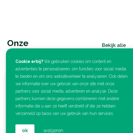
Onze
Bekijk alle
business cases
opdrachtgevers
Cookie erbij?
We gebruiken cookies om content en
advertenties te personaliseren, om functies voor social media
te bieden en om ons websiteverkeer te analyseren. Ook delen
Groeien als
we informatie over uw gebruik van onze site met onze
organisatie
partners voor social media, adverteren en analyse. Deze
partners kunnen deze gegevens combineren met andere
Door de trainingen van Croan groeien wij als
informatie die u aan ze heeft verstrekt of die ze hebben
lerende organisatie. Het is fijn om samen te
verzameld op basis van uw gebruik van hun services.
werken met deskundige trainers, acteurs die
zich goed kunnen inleven in onze dagelijkse
praktijk, ervaringsdeskundigen met
ok
weigeren