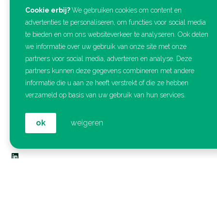
Cookie erbij?
We gebruiken cookies om content en
advertenties te personaliseren, om functies voor social media
te bieden en om ons websiteverkeer te analyseren. Ook delen
we informatie over uw gebruik van onze site met onze
partners voor social media, adverteren en analyse. Deze
Contact
partners kunnen deze gegevens combineren met andere
informatie die u aan ze heeft verstrekt of die ze hebben
Kick Offices
verzameld op basis van uw gebruik van hun services.
Philips Stadion (Ingang 3)
Frederiklaan 10e
5616 NH Eindhoven
ok
weigeren
040 – 368 50 68
Blijf geïnspireerd
Meld je aan voor Onze maandelijkse Nieuwsbrief met
alle laatste
artikelen
.