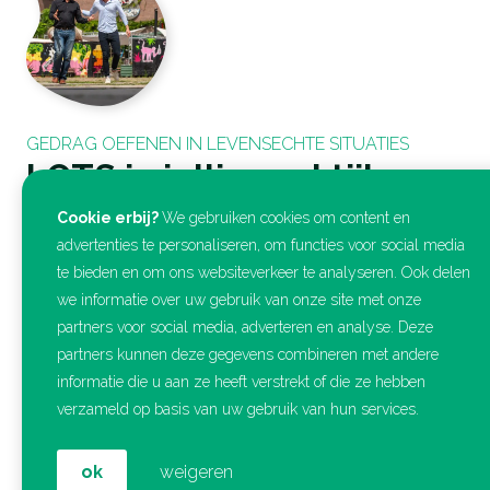
GEDRAG OEFENEN IN LEVENSECHTE SITUATIES
LOTS in jullie praktijk
Hebben jullie casuïstiek waarbij gedrag “net iets anders”
Cookie erbij?
We gebruiken cookies om content en
vraagt? Deel kort de situatie, dan denken we mee hoe
advertenties te personaliseren, om functies voor social media
LOTS met acteur kan helpen om veilig en realistisch te
te bieden en om ons websiteverkeer te analyseren. Ook delen
oefenen. We nemen binnen één werkdag contact op.
we informatie over uw gebruik van onze site met onze
partners voor social media, adverteren en analyse. Deze
partners kunnen deze gegevens combineren met andere
informatie die u aan ze heeft verstrekt of die ze hebben
verzameld op basis van uw gebruik van hun services.
ok
weigeren