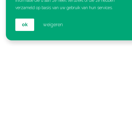
informatie die u aan ze heeft verstrekt of die ze hebben
verzameld op basis van uw gebruik van hun services.
ok
weigeren
Contact
Kick Offices
Philips Stadion (Ingang 3)
Frederiklaan 10e
5616 NH Eindhoven
040 – 368 50 68
Blijf geïnspireerd
Meld je aan voor Onze maandelijkse Nieuwsbrief met