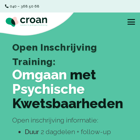
040 – 368 50 68‬
Open Inschrijving
Training:
Omgaan
met
Psychische
Kwetsbaarheden
Open inschrijving informatie:
duur
2 dagdelen + follow-up