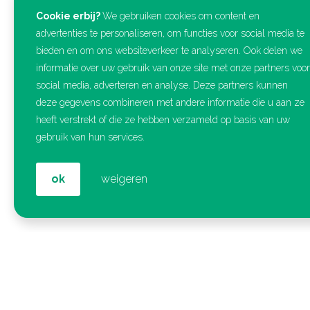
Cookie erbij?
We gebruiken cookies om content en
Contact
Aanb
advertenties te personaliseren, om functies voor social media te
bieden en om ons websiteverkeer te analyseren. Ook delen we
Trainings
Kick Offices
informatie over uw gebruik van onze site met onze partners voor
Open insch
social media, adverteren en analyse. Deze partners kunnen
Philips Stadion
deze gegevens combineren met andere informatie die u aan ze
Business 
(Ingang 3)
heeft verstrekt of die ze hebben verzameld op basis van uw
Preventie
Frederiklaan 10e
gebruik van hun services.
Learning 
5616 NH
Spot
Eindhoven
Podcast
ok
weigeren
E-learnin
040 – 368 50 68