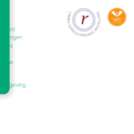
od
aanbod
rijvingen
cases
 PSA
on the
g omgeving