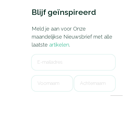
Blijf geïnspireerd
Meld je aan voor Onze
maandelijkse Nieuwsbrief met alle
laatste
artikelen
.
Newsletter
Signup
Voornaam
Achternaam
Ik ga akkoord met de
privacy
policy