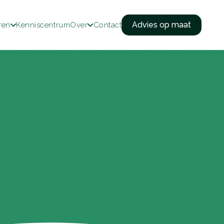
Advies op maat
ren
Kenniscentrum
Over
Contact