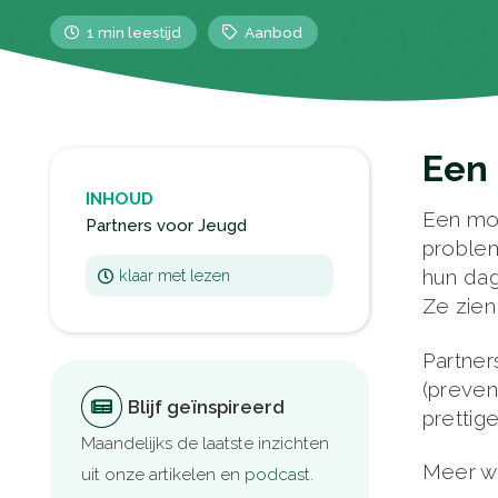
1 min leestijd
Aanbod
Een 
INHOUD
Een moo
Partners voor Jeugd
problem
hun dag
klaar met lezen
Ze zien
Partner
(preven
Blijf geïnspireerd
prettig
Maandelijks de laatste inzichten
Meer w
uit onze artikelen en
podcast
.